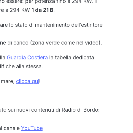
ono essere: per potenza fino a 294 KW,
1
ore a 294 KW
1 da 21 B
.
are lo stato di mantenimento dell’estintore
ne di carico (zona verde come nel video).
lla
Guardia Costiera
la tabella dedicata
ifiche alla stessa.
di mare,
clicca qui
!
o sui nuovi contenuti di Radio di Bordo:
 al canale
YouTube