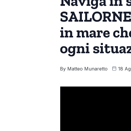
Naviga in 
SAILORNET
in mare ch
ogni situa
By
Matteo Munaretto
18 Ag