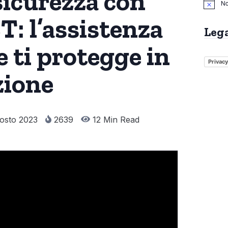
sicurezza con
No
: l’assistenza
Leg
e ti protegge in
Privacy
zione
osto 2023
2639
12 Min Read