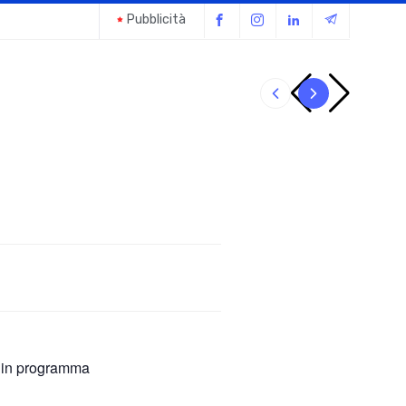
Pubblicità
Il giubbot
 in programma