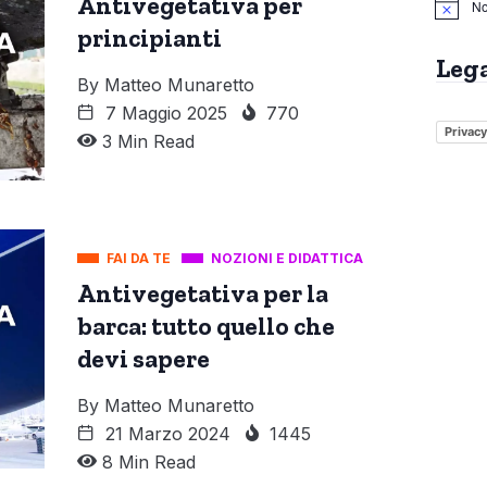
Antivegetativa per
No
principianti
Leg
By
Matteo Munaretto
7 Maggio 2025
770
Privacy
3 Min Read
FAI DA TE
NOZIONI E DIDATTICA
Antivegetativa per la
barca: tutto quello che
devi sapere
By
Matteo Munaretto
21 Marzo 2024
1445
8 Min Read