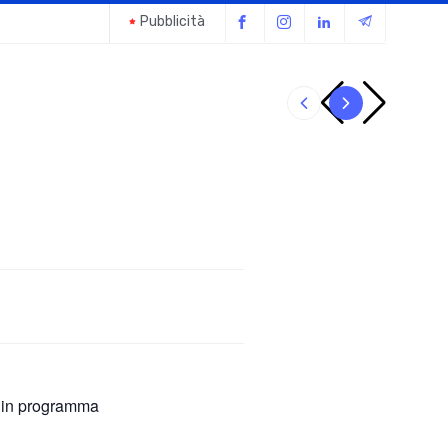
Pubblicità
Il giubbot
 in programma