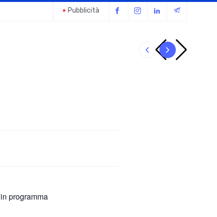
Pubblicità
Il giubbot
 in programma