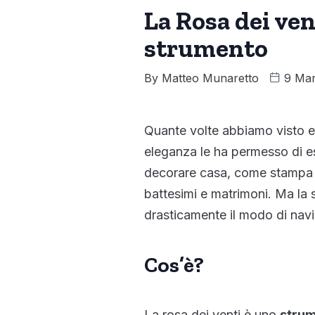
La Rosa dei ve
strumento
By
Matteo Munaretto
9 Mar
Quante volte abbiamo visto 
eleganza le ha permesso di es
decorare casa, come stampa
battesimi e matrimoni. Ma la
drasticamente il modo di navi
Cos’è?
La rosa dei venti è uno
strum